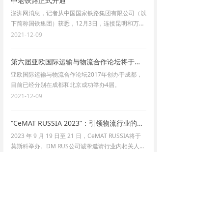
中老铁路正式开通
管的又一家股权多元化中央企业。
澎湃网消息，记者从中国国家铁路集团有限公司（以
下简称国铁集团）获悉，12月3日，连接昆明和万
象、全线采用中国标准的中老铁路全线开通运营，老
2021-12-09
挝自此迈入铁路运输时代。作为“一带一路”、中老友
谊标志性工程的中老铁路，将为加快建成中老经济走
第六届亚欧国际运输与物流合作论坛将于明年3月底召开
廊、构建中老命运共同体提供有力支撑。
亚欧国际运输与物流合作论坛2017年创办于成都，
目前已经分别在成都和北京成功举办4届。
2021-12-09
“CeMAT RUSSIA 2023”：引领物流行业的盛会，为您的企业决策带 来明智之选
2023 年 9 月 19 日至 21 日，CeMAT RUSSIA将于
莫斯科举办。DM RUS公司诚挚邀请行业内相关人士
前来参展，本届展览亮点大盘点！
2023-06-29
上一页
1
/
5
下一页