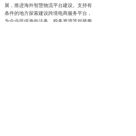
展，推进海外智慧物流平台建设。支持有
条件的地方探索建设跨境电商服务平台，
为企业提供海外法务、税务资源等对接服
务。
强化外贸企业服务保障，推动绿色贸
易、边民互市贸易、保税维修创新发展，
支持重点贸易伙伴商务人员来华，支持外
贸企业与航运企业加强战略合作，加强外
贸企业用工服务。
来源：光明网
0
分享到：
京ICP备12010904号-3
本网站由阿里云提供云计算及安全服务
本网站支持
IPv6
Powered by 万网